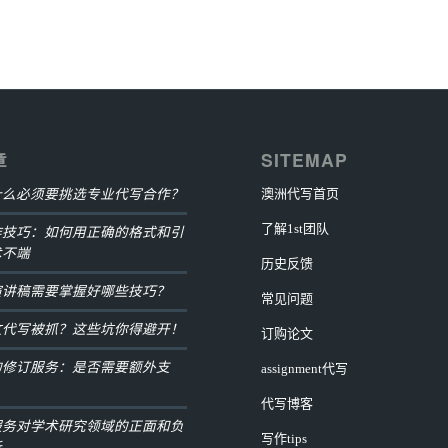
章
SITEMAP
什么必须要挑选专业代写合作？
澳洲代写首页
了解1st团队
作技巧：如何用正确的格式和引
术不端
历史反馈
演讲稿需要掌握好哪些技巧？
常见问题
文代写被抓？这些坑你得避开！
订购论文
的修订服务：是否需要额外支
assignment代写
代写博客
服务对学术研究领域的正面和负
写作tips
析