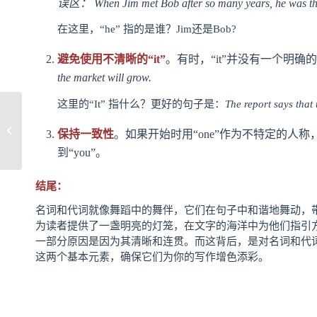
误区： When Jim met Bob after so many years, he was thr
在这里，“he” 指的是谁？Jim还是Bob?
避免使用不清晰的“it”
。有时，“it”并没有一个明
the market will grow.
这里的“It” 指什么？更好的句子是：
The report says that 
如何应用理论知识到实际的案例中去
保持一致性
。如果开始时用“one”作为不特定的人
到“you”。
结尾：
名词和代词就像舞蹈中的舞伴，它们在句子中和谐地舞动，
为读者提供了一盏明亮的灯笼，在文字的海洋中为他们指引
一部分原因是因为其清晰和连贯。而这背后，是对名词和代
这两个基本元素，确保它们为你的写作增色添彩。