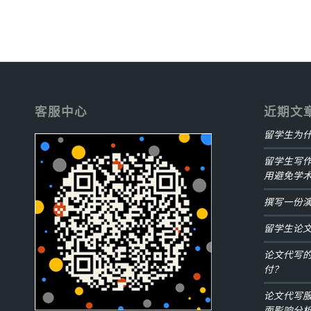
客服中心
近期文
留学生为
留学生写
用避免学
撰写一份
留学生论
论文代写
付？
论文代写
面影响分