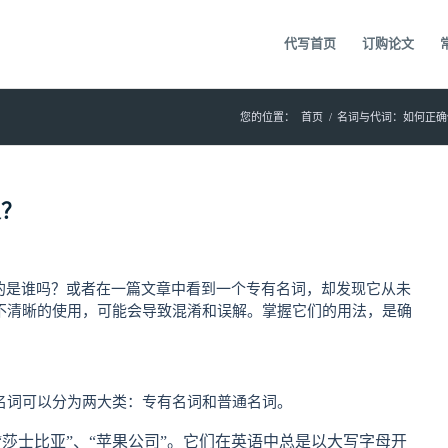
代写首页
订购论文
您的位置：
首页
/
名词与代词：如何正确
义？
的是谁吗？或者在一篇文章中看到一个专有名词，却发现它从未
不清晰的使用，可能会导致混淆和误解。掌握它们的用法，是确
名词可以分为两大类：专有名词和普通名词。
“莎士比亚”、“苹果公司”。它们在英语中总是以大写字母开