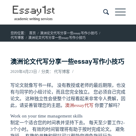
您的位置：
首页
/
澳洲论文代写分享一些essay写作小技巧
/
代写博客
/
澳洲论文代写分享一些essay写作小技巧
澳洲论文代写分享一些essay写作小技巧
/
/
2020年4月23日
分类：
代写博客
写论文就像写书一样。 没有教授或老师的最后期限，也没
有与同学的小组讨论，而且您完全独立。 您必须自己完成
论文。 这种独立性会使整个过程看起来非常令人费解，因
此，请妥善管理您的主题。
澳洲essay代写
你要了解吗？
Work on your time management skills
制定一个适合您的时间表并坚持下去。 每天至少要工作2-
3个小时。 有效的时间管理将有助于按时完成论文。 避免
拖延。 有趣的书籍和网站可以帮助您避免拖延行为。