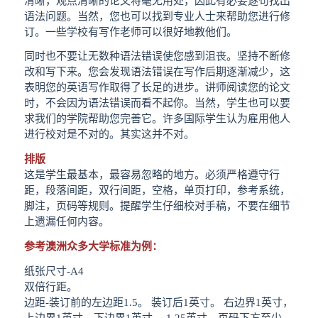
清晰，观点清晰的论文将毫无用处，因此有必要逐句找出
语法问题。当然，您也可以找到专业人士来帮助您进行修
订。一些学校有写作老师可以很好地教他们。
同时也不要让无数种语法错误使您感到沮丧。坚持不断修
改和写下来。您会发现语法错误在写作后期逐渐减少，这
表明您的英语写作取得了长足的进步。讲师阅读您的论文
时，不会因为语法错误而看不起你。当然，学生也可以要
求我们的学院帮助您完善它。许多国际学生认为雇用他人
进行校对是不对的。其实这并不对。
排版
这是学生最基本，最容易忽略的地方。必须严格遵守行
距，段落间距，双行间距，空格，单页打印，参考系统，
脚注，页码等规则。提醒学生仔细校对手稿，不要在细节
上遗漏任何内容。
参考澳洲众多大学标准为例：
纸张尺寸-A4
双倍行距。
边距-装订前的左边距1.5。 装订后1英寸。 右边界1英寸，
上边界1英寸，下边界1英寸。 1.25英寸，页码下方至少